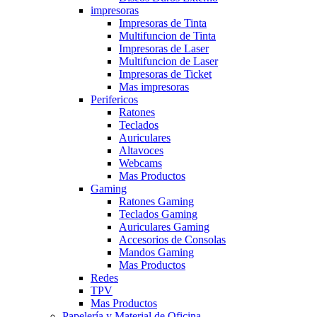
impresoras
Impresoras de Tinta
Multifuncion de Tinta
Impresoras de Laser
Multifuncion de Laser
Impresoras de Ticket
Mas impresoras
Perifericos
Ratones
Teclados
Auriculares
Altavoces
Webcams
Mas Productos
Gaming
Ratones Gaming
Teclados Gaming
Auriculares Gaming
Accesorios de Consolas
Mandos Gaming
Mas Productos
Redes
TPV
Mas Productos
Papelería y Material de Oficina