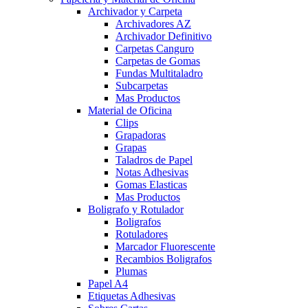
Archivador y Carpeta
Archivadores AZ
Archivador Definitivo
Carpetas Canguro
Carpetas de Gomas
Fundas Multitaladro
Subcarpetas
Mas Productos
Material de Oficina
Clips
Grapadoras
Grapas
Taladros de Papel
Notas Adhesivas
Gomas Elasticas
Mas Productos
Boligrafo y Rotulador
Boligrafos
Rotuladores
Marcador Fluorescente
Recambios Boligrafos
Plumas
Papel A4
Etiquetas Adhesivas