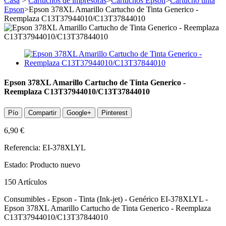
Casa
>
Cartuchos de impresoras
>
Cartuchos Epson
>
Cartucho tinta
Epson
>
Epson 378XL Amarillo Cartucho de Tinta Generico -
Reemplaza C13T37944010/C13T37844010
Epson 378XL Amarillo Cartucho de Tinta Generico -
Reemplaza C13T37944010/C13T37844010
Pío
Compartir
Google+
Pinterest
6,90 €
Referencia:
EI-378XLYL
Estado:
Producto nuevo
150
Artículos
Consumibles - Epson - Tinta (Ink-jet) - Genérico EI-378XLYL -
Epson 378XL Amarillo Cartucho de Tinta Generico - Reemplaza
C13T37944010/C13T37844010