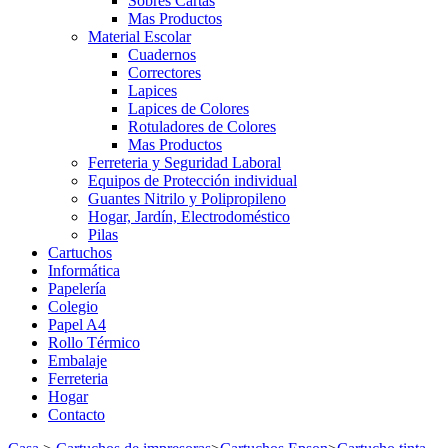
Sobres Cartas
Mas Productos
Material Escolar
Cuadernos
Correctores
Lapices
Lapices de Colores
Rotuladores de Colores
Mas Productos
Ferreteria y Seguridad Laboral
Equipos de Protección individual
Guantes Nitrilo y Polipropileno
Hogar, Jardín, Electrodoméstico
Pilas
Cartuchos
Informática
Papelería
Colegio
Papel A4
Rollo Térmico
Embalaje
Ferreteria
Hogar
Contacto