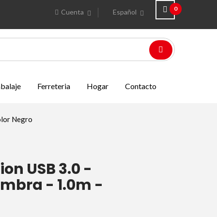
0
Cuenta
Español
balaje
Ferreteria
Hogar
Contacto
olor Negro
ion USB 3.0 -
embra - 1.0m -