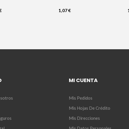
o
Negro
€
1,07 €
O
MI CUENTA
sotros
Mis Pedidos
Mis Hojas De Crédito
eguros
Mis Direcciones
gal
Mis Datos Personales