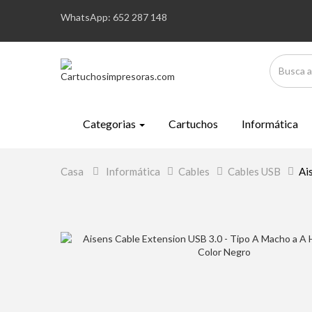
WhatsApp: 652 287 148
Categorias
Cartuchos
Informática
Casa
>
Informática
>
Cables
>
Cables USB
>
Ai