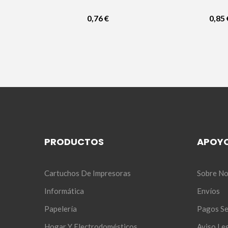
Negro
Negr
0,76 €
0,85 
PRODUCTOS
APOY
Cartuchos De Impresoras
Sobre No
Informática
Envíos
Papelería
Pagos S
Hogar Y Electrodomésticos
Aviso Le