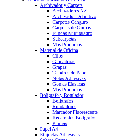
Archivador y Carpeta
Archivadores AZ
Archivador Definitivo
Carpetas Canguro
Carpetas de Gomas
Fundas Multitaladro
Subcarpetas
Mas Productos
Material de Oficina
Clips
Grapadoras
Grapas
Taladros de Papel
Notas Adhesivas
Gomas Elasticas
Mas Productos
Boligrafo y Rotulador
Boligrafos
Rotuladores
Marcador Fluorescente
Recambios Boligrafos
Plumas
Papel A4
Etiquetas Adhesivas