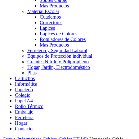
Sobres Cartas
Mas Productos
Material Escolar
Cuadernos
Correctores
Lapices
Lapices de Colores
Rotuladores de Colores
Mas Productos
Ferreteria y Seguridad Laboral
Equipos de Protección individual
Guantes Nitrilo y Polipropileno
Hogar, Jardín, Electrodoméstico
Pilas
Cartuchos
Informática
Papelería
Colegio
Papel A4
Rollo Térmico
Embalaje
Ferreteria
Hogar
Contacto