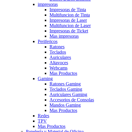
impresoras
Impresoras de Tinta
Multifuncion de Tinta
Impresoras de Laser
Multifuncion de Laser
Impresoras de Ticket
Mas impresoras
Perifericos
Ratones
Teclados
Auriculares
Altavoces
Webcams
Mas Productos
Gaming
Ratones Gaming
Teclados Gaming
Auriculares Gaming
Accesorios de Consolas
Mandos Gaming
Mas Productos
Redes
TPV
Mas Productos
Papelería y Material de Oficina