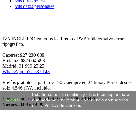
Mis direcciones
Mis datos personales
IVA INCLUIDO en todos los Precios. PVP Válidos salvo error
tipográfico.
Cáceres: 927 230 688
Badajoz: 682 094 493
Madrid: 91 999 25 25
WhatsApp: 652 287 148
Envíos gratuitos a partir de 190€ siempre en 24 horas. Portes desde
solo 4,54€ (IVA incluido)
Esta tienda utiliza cookies y otras tecnologías para
Lunes a Jueves: 8:00 a 14:00 y de 17:00 a 19:00
aceptar
que podamos mejorar su experiencia en nuestros
Viernes: 8:00 a 14:00
sitios.
Política de Cookies
Desde 1.998. Cumplimos 26 Años. ¡Gracias por tu fidelidad y
acompañarnos durante este tiempo!
Cexcenter, C.B. CIF: E10325371 c/Francia, 21 (Polg. Los Fratres)
10005 Cáceres, España