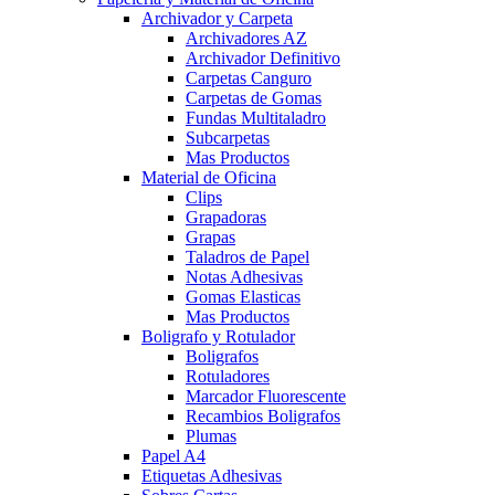
Archivador y Carpeta
Archivadores AZ
Archivador Definitivo
Carpetas Canguro
Carpetas de Gomas
Fundas Multitaladro
Subcarpetas
Mas Productos
Material de Oficina
Clips
Grapadoras
Grapas
Taladros de Papel
Notas Adhesivas
Gomas Elasticas
Mas Productos
Boligrafo y Rotulador
Boligrafos
Rotuladores
Marcador Fluorescente
Recambios Boligrafos
Plumas
Papel A4
Etiquetas Adhesivas