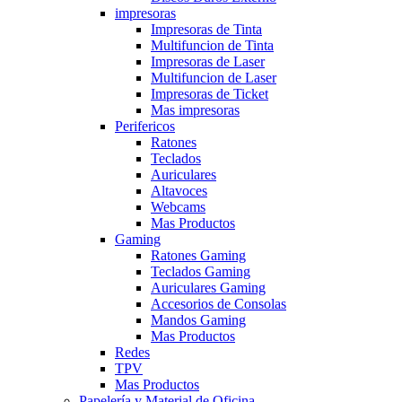
impresoras
Impresoras de Tinta
Multifuncion de Tinta
Impresoras de Laser
Multifuncion de Laser
Impresoras de Ticket
Mas impresoras
Perifericos
Ratones
Teclados
Auriculares
Altavoces
Webcams
Mas Productos
Gaming
Ratones Gaming
Teclados Gaming
Auriculares Gaming
Accesorios de Consolas
Mandos Gaming
Mas Productos
Redes
TPV
Mas Productos
Papelería y Material de Oficina