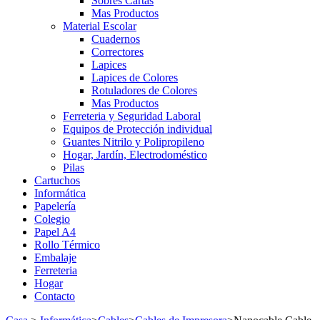
Sobres Cartas
Mas Productos
Material Escolar
Cuadernos
Correctores
Lapices
Lapices de Colores
Rotuladores de Colores
Mas Productos
Ferreteria y Seguridad Laboral
Equipos de Protección individual
Guantes Nitrilo y Polipropileno
Hogar, Jardín, Electrodoméstico
Pilas
Cartuchos
Informática
Papelería
Colegio
Papel A4
Rollo Térmico
Embalaje
Ferreteria
Hogar
Contacto