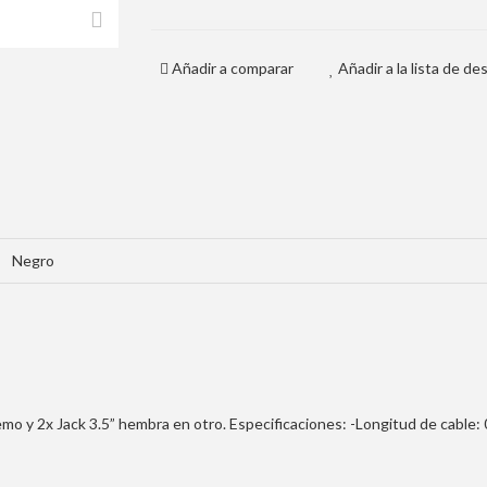
Añadir a comparar
Añadir a la lista de de
Negro
emo y 2x Jack 3.5” hembra en otro. Especificaciones: -Longitud de cable