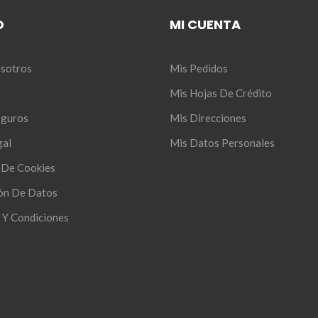
O
MI CUENTA
sotros
Mis Pedidos
Mis Hojas De Crédito
eguros
Mis Direcciones
gal
Mis Datos Personales
s De Cookies
ón De Datos
 Y Condiciones