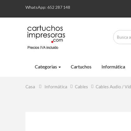
WhatsApp: 652 287 148
Categorias
Cartuchos
Informática
Casa
>
Informática
>
Cables
>
Cables Audio / Ví