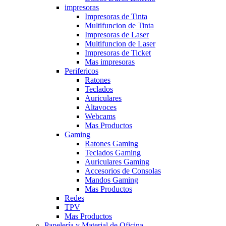
impresoras
Impresoras de Tinta
Multifuncion de Tinta
Impresoras de Laser
Multifuncion de Laser
Impresoras de Ticket
Mas impresoras
Perifericos
Ratones
Teclados
Auriculares
Altavoces
Webcams
Mas Productos
Gaming
Ratones Gaming
Teclados Gaming
Auriculares Gaming
Accesorios de Consolas
Mandos Gaming
Mas Productos
Redes
TPV
Mas Productos
Papelería y Material de Oficina