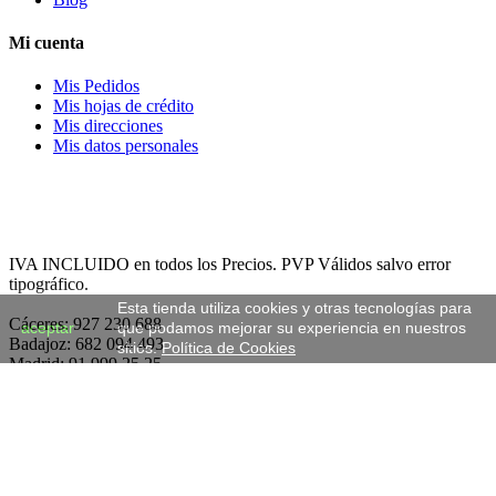
Mi cuenta
Mis Pedidos
Mis hojas de crédito
Mis direcciones
Mis datos personales
IVA INCLUIDO en todos los Precios. PVP Válidos salvo error
tipográfico.
Esta tienda utiliza cookies y otras tecnologías para
Cáceres: 927 230 688
aceptar
que podamos mejorar su experiencia en nuestros
Badajoz: 682 094 493
sitios.
Política de Cookies
Madrid: 91 999 25 25
WhatsApp: 652 287 148
Envíos gratuitos a partir de 190€ siempre en 24 horas. Portes desde
solo 4,54€ (IVA incluido)
Lunes a Jueves: 8:00 a 14:00 y de 17:00 a 19:00