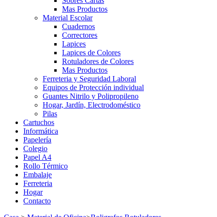
Sobres Cartas
Mas Productos
Material Escolar
Cuadernos
Correctores
Lapices
Lapices de Colores
Rotuladores de Colores
Mas Productos
Ferreteria y Seguridad Laboral
Equipos de Protección individual
Guantes Nitrilo y Polipropileno
Hogar, Jardín, Electrodoméstico
Pilas
Cartuchos
Informática
Papelería
Colegio
Papel A4
Rollo Térmico
Embalaje
Ferreteria
Hogar
Contacto