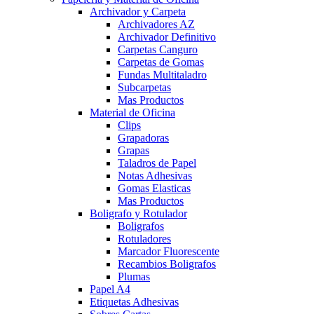
Archivador y Carpeta
Archivadores AZ
Archivador Definitivo
Carpetas Canguro
Carpetas de Gomas
Fundas Multitaladro
Subcarpetas
Mas Productos
Material de Oficina
Clips
Grapadoras
Grapas
Taladros de Papel
Notas Adhesivas
Gomas Elasticas
Mas Productos
Boligrafo y Rotulador
Boligrafos
Rotuladores
Marcador Fluorescente
Recambios Boligrafos
Plumas
Papel A4
Etiquetas Adhesivas