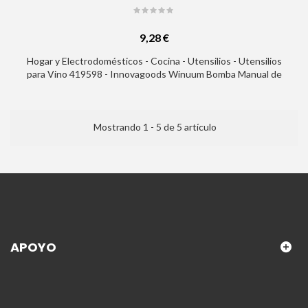
9,28 €
Hogar y Electrodomésticos - Cocina - Utensilios - Utensilios
para Vino 419598 - Innovagoods Winuum Bomba Manual de
Vacio y Tapones para Vino - Incluye 4 Tapones Reutilizables -
Evita Oxidacion Del Vino - Compacto y Ligero - No Apto para
Espumosos - Color Gris
Mostrando 1 - 5 de 5 artículo
APOYO