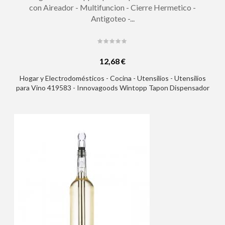
con Aireador - Multifuncion - Cierre Hermetico -
Antigoteo -...
12,68 €
Hogar y Electrodomésticos - Cocina - Utensilios - Utensilios
para Vino 419583 - Innovagoods Wintopp Tapon Dispensador
de Vino 2 en 1 con Aireador - Multifuncion - Cierre Hermetico -
Antigoteo - Facil de Limpiar - 5x9.8x5cm - Color Negro