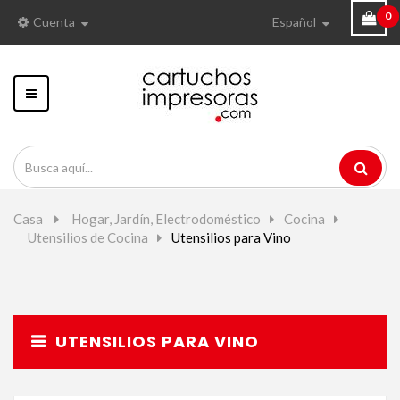
0
Cuenta
Español
Navegación
Toggle
Casa
>
Hogar, Jardín, Electrodoméstico
>
Cocina
>
Utensilios de Cocina
>
Utensilios para Vino
UTENSILIOS PARA VINO