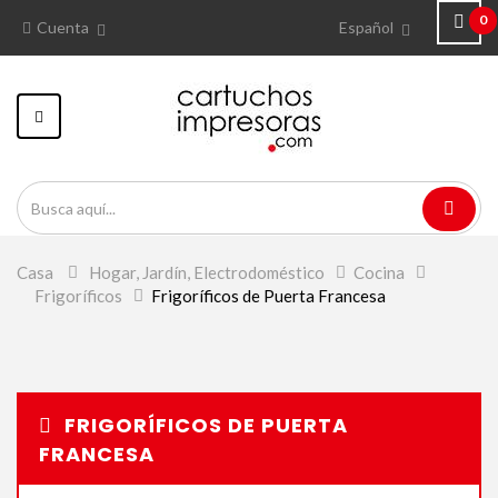
0
Cuenta
Español
Navegación
Toggle
Casa
>
Hogar, Jardín, Electrodoméstico
>
Cocina
>
Frigoríficos
>
Frigoríficos de Puerta Francesa
FRIGORÍFICOS DE PUERTA
FRANCESA