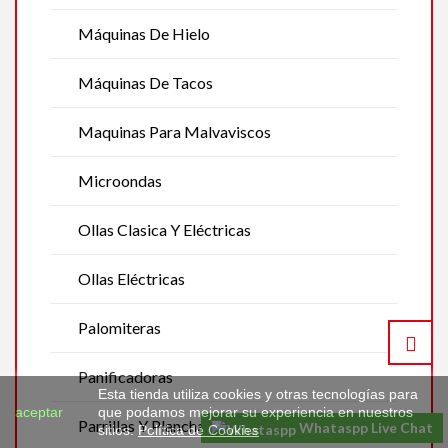
Máquinas De Hielo
Máquinas De Tacos
Maquinas Para Malvaviscos
Microondas
Ollas Clasica Y Eléctricas
Ollas Eléctricas
Palomiteras
Panificadoras
Esta tienda utiliza cookies y otras tecnologías para
aceptar
que podamos mejorar su experiencia en nuestros
Parrillas Y Planchas Eléctricas
Whataspp Live Chat
sitios.
Política de Cookies