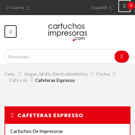
0
Cuenta
Español
Navegación
Toggle
Casa
>
Hogar, Jardín, Electrodoméstico
>
Cocina
>
Café y té
>
Cafeteras Espresso
CAFETERAS ESPRESSO
Cartuchos De Impresoras