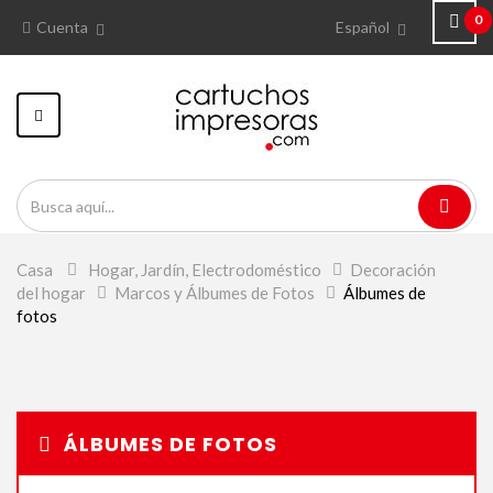
0
Cuenta
Español
Navegación
Toggle
Casa
>
Hogar, Jardín, Electrodoméstico
>
Decoración
del hogar
>
Marcos y Álbumes de Fotos
>
Álbumes de
fotos
ÁLBUMES DE FOTOS