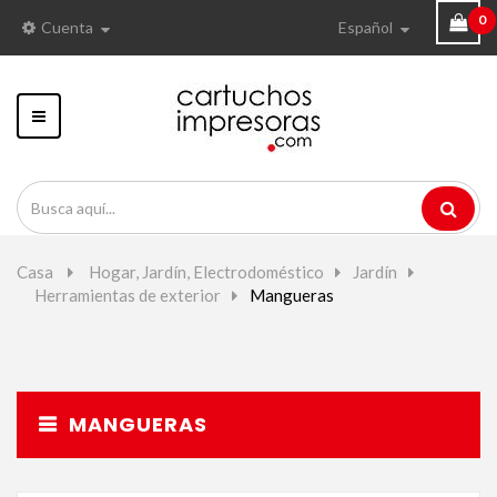
0
Cuenta
Español
Navegación
Toggle
Casa
>
Hogar, Jardín, Electrodoméstico
>
Jardín
>
Herramientas de exterior
>
Mangueras
MANGUERAS