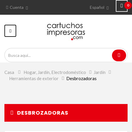
0
Cuenta
Español
Navegación
Toggle
Casa
>
Hogar, Jardín, Electrodoméstico
>
Jardín
>
Herramientas de exterior
>
Desbrozadoras
DESBROZADORAS