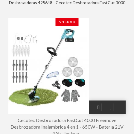
Desbrozadoras 425648 - Cecotec Desbrozadora FastCut 3000
Freemove Desbrozadora Cortaborders Multifuncion - 650W -
2.000mAh - Incluye Accesorios - Multifuncion - Cabezales
Incluidos - Altura Ajustable - Color Negro y Azul
SIN STOCK
Cecotec Desbrozadora FastCut 4000 Freemove
Desbrozadora Inalambrica 4 en 1 - 650W - Bateria 21V
4Ah - Incluye...