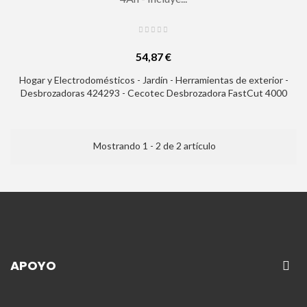
54,87 €
Hogar y Electrodomésticos - Jardín - Herramientas de exterior -
Desbrozadoras 424293 - Cecotec Desbrozadora FastCut 4000
Freemove Desbrozadora Inalambrica 4 en 1 - 650W - Bateria
21V 4Ah - Incluye Accesorios - Multifuncion - Cabezales
Incluidos - Cabezal Orientable - Color Azul
Mostrando 1 - 2 de 2 artículo
APOYO